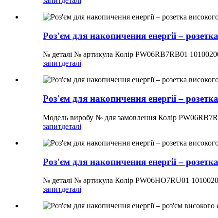
запит
деталі
Роз'єм для накопичення енергії – розетк
№ деталі № артикула Колір PW06RB7RB01 1010020
запит
деталі
Роз'єм для накопичення енергії – розетк
Модель виробу № для замовлення Колір PW06RB7R
запит
деталі
Роз'єм для накопичення енергії – розетк
№ деталі № артикула Колір PW06HO7RU01 101002
запит
деталі