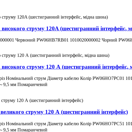
а високого струму 120A (шестигранний інтерфейс, 
20000001 Червоний PW06HB7RB01 1010020000002 Чорний PW06
а високого струму 120 А (шестигранний інтерфейс, 
різ Номінальний струм Діаметр кабелю Колір PW06HO7PC01 10
～9,5 мм Помаранчевий
р великого струму 120 А (шестигранний інтерфейс)
різ Номінальний струм Діаметр кабелю Колір PW06HO7PC51 10
～9,5 мм Помаранчевий