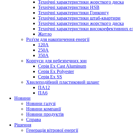
Технічні характеристики жорсткого диска
Технічні характеристики HSB
Технічні характеристики Гонконгу
Технічні характеристики штаб-квартири
Технічні характеристики жорсткого диска
Технічні характеристики високоефективних е
Житло
Роз'єм для накопичення енергії
120А
250А
350А
Корпуси для небезпечних зон
Серія Ex Cast Aluminum
Серія Ex Polyester
Серія Ex SS
Хвилеподібний пластиковий шланг
ПА12
ПА6
Новини
Новини галузі
Новини компанії
Новини продуктів
Справа
Рішення
Генерація вітрової енергії