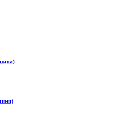
 шина)
шини)