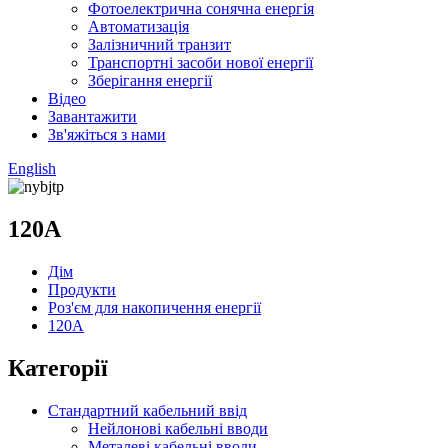
Фотоелектрична сонячна енергія
Автоматизація
Залізничний транзит
Транспортні засоби нової енергії
Зберігання енергії
Відео
Завантажити
Зв'яжіться з нами
English
120А
Дім
Продукти
Роз'єм для накопичення енергії
120А
Категорії
Стандартний кабельний ввід
Нейлонові кабельні вводи
Металеві кабельні вводи