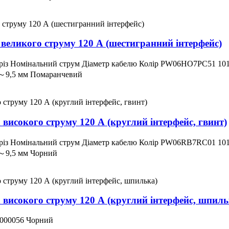
р великого струму 120 А (шестигранний інтерфейс)
різ Номінальний струм Діаметр кабелю Колір PW06HO7PC51 10
～9,5 мм Помаранчевий
а високого струму 120 А (круглий інтерфейс, гвинт)
різ Номінальний струм Діаметр кабелю Колір PW06RB7RC01 10
～9,5 мм Чорний
а високого струму 120 А (круглий інтерфейс, шпиль
000056 Чорний