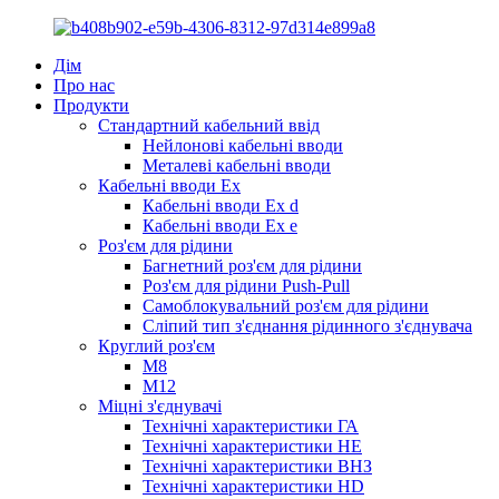
Дім
Про нас
Продукти
Стандартний кабельний ввід
Нейлонові кабельні вводи
Металеві кабельні вводи
Кабельні вводи Ex
Кабельні вводи Ex d
Кабельні вводи Ex e
Роз'єм для рідини
Багнетний роз'єм для рідини
Роз'єм для рідини Push-Pull
Самоблокувальний роз'єм для рідини
Сліпий тип з'єднання рідинного з'єднувача
Круглий роз'єм
M8
М12
Міцні з'єднувачі
Технічні характеристики ГА
Технічні характеристики HE
Технічні характеристики ВНЗ
Технічні характеристики HD