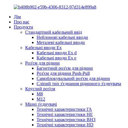
Дім
Про нас
Продукти
Стандартний кабельний ввід
Нейлонові кабельні вводи
Металеві кабельні вводи
Кабельні вводи Ex
Кабельні вводи Ex d
Кабельні вводи Ex e
Роз'єм для рідини
Багнетний роз'єм для рідини
Роз'єм для рідини Push-Pull
Самоблокувальний роз'єм для рідини
Сліпий тип з'єднання рідинного з'єднувача
Круглий роз'єм
M8
М12
Міцні з'єднувачі
Технічні характеристики ГА
Технічні характеристики HE
Технічні характеристики ВНЗ
Технічні характеристики HD