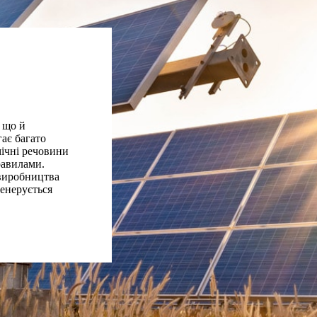
, що й
ає багато
мічні речовини
равилами.
 виробництва
генерується