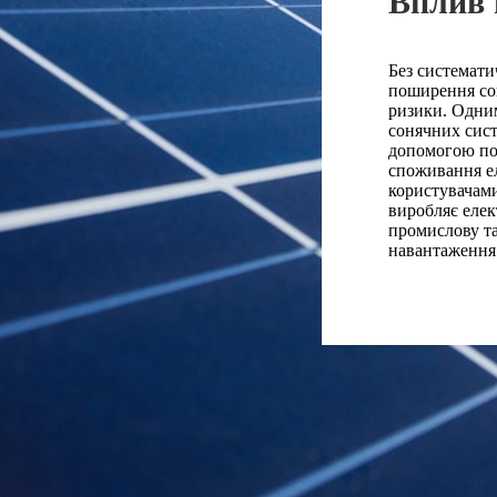
Вплив 
Без системати
поширення сон
ризики. Одни
сонячних сис
допомогою под
споживання е
користувачами
виробляє еле
промислову т
навантаження