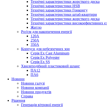
Технічні характеристики жорсткого диска
Технічні характеристики HSB
Технічні характеристики Гонконгу
Технічні характеристики штаб-квартири
Технічні характеристики жорсткого диска
Технічні характеристики високоефективних е
Житло
Роз'єм для накопичення енергії
120А
250А
350А
Корпуси для небезпечних зон
Серія Ex Cast Aluminum
Серія Ex Polyester
Серія Ex SS
Хвилеподібний пластиковий шланг
ПА12
ПА6
Новини
Новини галузі
Новини компанії
Новини продуктів
Справа
Рішення
Генерація вітрової енергії