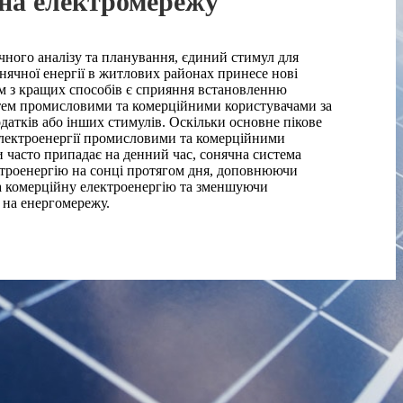
на електромережу
чного аналізу та планування, єдиний стимул для
ячної енергії в житлових районах принесе нові
м з кращих способів є сприяння встановленню
тем промисловими та комерційними користувачами за
атків або інших стимулів. Оскільки основне пікове
лектроенергії промисловими та комерційними
 часто припадає на денний час, сонячна система
ктроенергію на сонці протягом дня, доповнюючи
а комерційну електроенергію та зменшуючи
 на енергомережу.