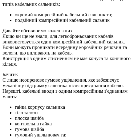
типів кабельних сальників:
окремий компресійний кабельний сальник та;
подвійний компресійний кабельний сальник
Давайте обговоримо кожен з них.
Якщо ви ще не знали, для легкоброньованих кабелів
використовується один компресійний кабельний сальник.
Вони можуть проникати всередину корозійних речовин та
вологи, що впливають на кабель.
Конструкція з одним стисненням не має конуса та конічного
кільця.
Бачите:
Є лише неопренове гумове ущільнення, яке забезпечує
механічну підтримку сальника після приєднання кабелю.
Нарешті, кабельні вводи з одним компресійним з'єднанням
мають:
гайка корпусу сальника
тіло залози
плоска шайба
контрольна гайка
гумова шайба
гумовий ущільнювач та;