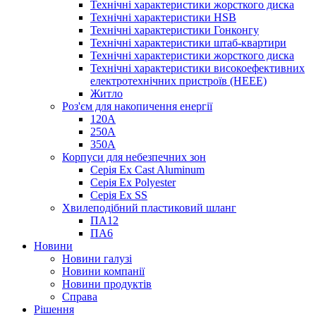
Технічні характеристики жорсткого диска
Технічні характеристики HSB
Технічні характеристики Гонконгу
Технічні характеристики штаб-квартири
Технічні характеристики жорсткого диска
Технічні характеристики високоефективних
електротехнічних пристроїв (HEEE)
Житло
Роз'єм для накопичення енергії
120А
250А
350А
Корпуси для небезпечних зон
Серія Ex Cast Aluminum
Серія Ex Polyester
Серія Ex SS
Хвилеподібний пластиковий шланг
ПА12
ПА6
Новини
Новини галузі
Новини компанії
Новини продуктів
Справа
Рішення