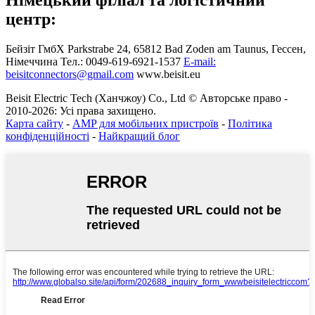
центр:
Бейзіт ГмбХ
Parkstrabe 24, 65812 Bad Zoden am Taunus, Гессен,
Німеччина
Тел.: 0049-619-6921-1537
E-mail:
beisitconnectors@gmail.com
www.beisit.eu
Beisit Electric Tech (Ханчжоу) Co., Ltd © Авторське право -
2010-2026: Усі права захищено.
Карта сайту
-
AMP для мобільних пристроїв
-
Політика
конфіденційності
-
Найкращий блог