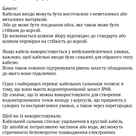
Бачите:
Кабельні вводи можуть бути виготовлені з неметалевих або
металевих матеріалів.
Або це може бути поєднання обох, яке також може бути
стійким до корозії.
Це визначається шляхом збору відповідно до стандарту або
шляхом перевірки на стійкість до корозії.
Якщо кабель використовується у вибухонебезпечних умовах,
важливо, щоб кабельні вводи були схвалені для обраного типу
кабелю.
Вони також повинні підтримувати рівень захисту обладнання,
до якого вони підключені.
Одна з найкращих переваг кабельних сальників полягає в
тому, що вони мають водонепроникний захист IP68.
Це означає, що їх можна використовувати для створення
водонепроникних точок виходу з корпусів, що працюють у
суворих та несприятливих умовах, а також через перегородки.
Щоб ви їх використовували:
Кабельний сальник стискає ущільнення в круглий кабель.
Це запобігає потраплянню частинок або води, які можуть
спричинити безповоротне пошкодження електронних