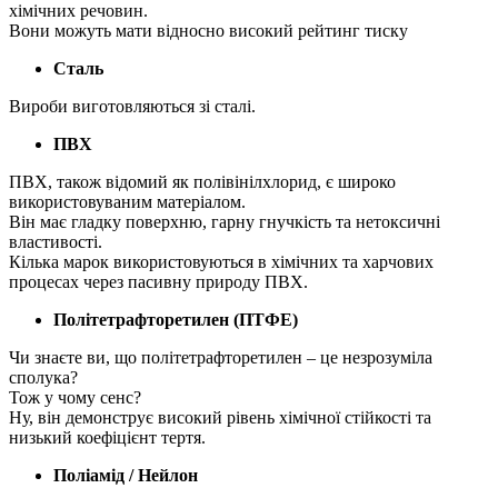
хімічних речовин.
Вони можуть мати відносно високий рейтинг тиску
Сталь
Вироби виготовляються зі сталі.
ПВХ
ПВХ, також відомий як полівінілхлорид, є широко
використовуваним матеріалом.
Він має гладку поверхню, гарну гнучкість та нетоксичні
властивості.
Кілька марок використовуються в хімічних та харчових
процесах через пасивну природу ПВХ.
Політетрафторетилен (ПТФЕ)
Чи знаєте ви, що політетрафторетилен – це незрозуміла
сполука?
Тож у чому сенс?
Ну, він демонструє високий рівень хімічної стійкості та
низький коефіцієнт тертя.
Поліамід / Нейлон