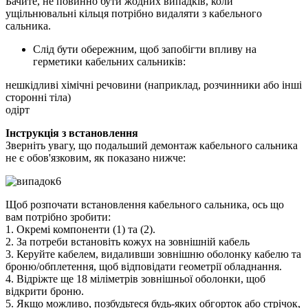
Бачите, не повинно бути жодних випадків, коли
ущільнювальні кільця потрібно видаляти з кабельного
сальника.
Слід бути обережним, щоб запобігти впливу на
герметики кабельних сальників:
нешкідливі хімічні речовини (наприклад, розчинники або інші
сторонні тіла)
одірт
Інструкція з встановлення
Зверніть увагу, що подальший демонтаж кабельного сальника
не є обов'язковим, як показано нижче:
Щоб розпочати встановлення кабельного сальника, ось що
вам потрібно зробити:
1. Окремі компоненти (1) та (2).
2. За потреби встановіть кожух на зовнішній кабель
3. Керуйте кабелем, видаливши зовнішню оболонку кабелю та
броню/обплетення, щоб відповідати геометрії обладнання.
4. Відріжте ще 18 міліметрів зовнішньої оболонки, щоб
відкрити броню.
5. Якщо можливо, позбудьтеся будь-яких обгорток або стрічок,