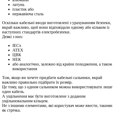
латунь
пластик або
нержавіюча сталь
Оскільки кабельні вводи виготовлені з урахуванням безпеки,
вкрай важливо, щоб вони відповідали одному або кільком із
наступних стандартів електробезпеки.
Деякі з них:
IECx
ATEX
ЦВК
НЕК
або аналогічно, залежно від країни походження, а також
використання
Тож, якщо ви хочете придбати кабельні сальники, вкрай
важливо правильно підібрати їх розмір.
Це тому, що з одним сальником можна використовувати лише
один кабель.
А ущільнення має бути виготовлене з доданим
ущільнювальним кільцем.
Не з іншими елементами, які користувач може ввести, такими
як стрічка.