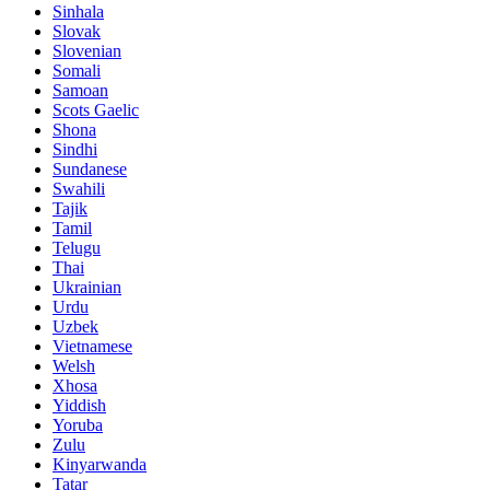
Sinhala
Slovak
Slovenian
Somali
Samoan
Scots Gaelic
Shona
Sindhi
Sundanese
Swahili
Tajik
Tamil
Telugu
Thai
Ukrainian
Urdu
Uzbek
Vietnamese
Welsh
Xhosa
Yiddish
Yoruba
Zulu
Kinyarwanda
Tatar