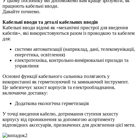
У цьому посібнику ми допоможемо вам краще зрозуміти, як
працюють кабельні вводи.
Давайте почнемо.
Кабельні вводи та деталі кабельних вводів
Кабельні вводи відомі як «механічні пристрої для введення
кабелів», які використовуються разом із проводкою та кабелем
для:
системи автоматизації (наприклад, дані, телекомунікації,
енергетика, освітлення)
електротехніка, контрольно-вимірювальні прилади та
управління
Основні функції кабельного сальника полягають у
використанні як герметизуючий та замикаючий інструмент.
Це забезпечує захист корпусів та електрообладнання,
включаючи доставку:
Додаткова екологічна герметизація
У точці введення кабелю, дотримання ступеня захисту
корпусу від проникнення за допомогою асортименту
відповідних аксесуарів, призначених для досягнення цієї мети.