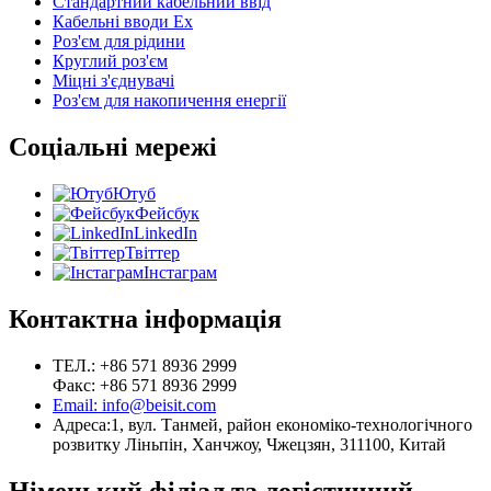
Стандартний кабельний ввід
Кабельні вводи Ex
Роз'єм для рідини
Круглий роз'єм
Міцні з'єднувачі
Роз'єм для накопичення енергії
Соціальні мережі
Ютуб
Фейсбук
LinkedIn
Твіттер
Інстаграм
Контактна інформація
ТЕЛ.: +86 571 8936 2999
Факс: +86 571 8936 2999
Email: info@beisit.com
Адреса:
1, вул. Танмей, район економіко-технологічного
розвитку Ліньпін, Ханчжоу, Чжецзян, 311100, Китай
Німецький філіал та логістичний