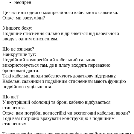
неопрен
Це частини одного компресійного кабельного сальника.
Отже, ми зрозуміли?
З іншого боку:
Подвійне стиснення сильно відрізняється від кабельного
вводу з одним стисненням.
Що це означає?
Найкрутіше тут:
Подвійний компресійний кабельний сальник
використовується там, де в плату входять переважно
броньовані дроти.
Такі кабельні вводи забезпечують додаткову підтримку.
Кабельні сальники з подвійним стисненням мають функцію
подвійного ущільнення.
Що ще?
У внутрішній оболонці та броні кабелю відбувається
стиснення.
Отже, вам потрібні вогнестійкі чи всепогодні кабельні вводи?
Тоді вам потрібно врахувати конструкцію з подвійним
стисненням.
Також зверніть увагу, що конструкція з подвійним стисненням