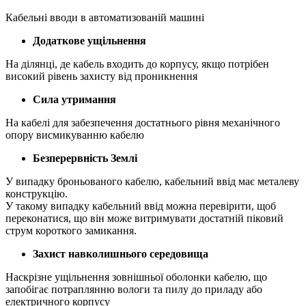
Кабельні вводи в автоматизованій машині
Додаткове ущільнення
На ділянці, де кабель входить до корпусу, якщо потрібен
високий рівень захисту від проникнення
Сила утримання
На кабелі для забезпечення достатнього рівня механічного
опору висмикуванню кабелю
Безперервність Землі
У випадку броньованого кабелю, кабельний ввід має металеву
конструкцію.
У такому випадку кабельний ввід можна перевірити, щоб
переконатися, що він може витримувати достатній піковий
струм короткого замикання.
Захист навколишнього середовища
Наскрізне ущільнення зовнішньої оболонки кабелю, що
запобігає потраплянню вологи та пилу до приладу або
електричного корпусу