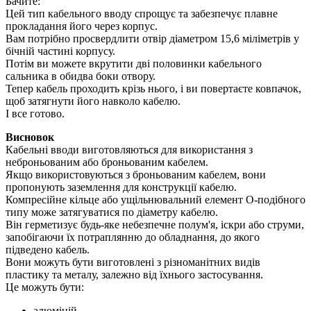
Бачите:
Цей тип кабельного вводу спрощує та забезпечує плавне
прокладання його через корпус.
Вам потрібно просвердлити отвір діаметром 15,6 міліметрів у
бічній частині корпусу.
Потім ви можете вкрутити дві половинки кабельного
сальника в обидва боки отвору.
Тепер кабель проходить крізь нього, і ви повертаєте ковпачок,
щоб затягнути його навколо кабелю.
І все готово.
Висновок
Кабельні вводи виготовляються для використання з
неброньованим або броньованим кабелем.
Якщо використовуються з броньованим кабелем, вони
пропонують заземлення для конструкції кабелю.
Компресійне кільце або ущільнювальний елемент O-подібного
типу може затягуватися по діаметру кабелю.
Він герметизує будь-яке небезпечне полум'я, іскри або струми,
запобігаючи їх потраплянню до обладнання, до якого
підведено кабель.
Вони можуть бути виготовлені з різноманітних видів
пластику та металу, залежно від їхнього застосування.
Це можуть бути:
алюміній